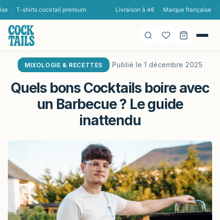
T-shirts cocktail premium
Livraison à 4€
·
Marque française
·
T-shi
Publié le 1 décembre 2025
MIXOLOGIE & RECETTES
Quels bons Cocktails boire avec
un Barbecue ? Le guide
inattendu