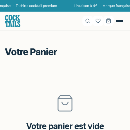
nçaise
·
T-shirts cocktail premium
Livraison à 4€
·
Marque français
Votre Panier
Votre panier est vide