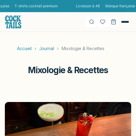
e
·
T-shirts cocktail premium
Livraison à 4€
·
Marque française
·
T-
Accueil
›
Journal
›
Mixologie & Recettes
Mixologie & Recettes