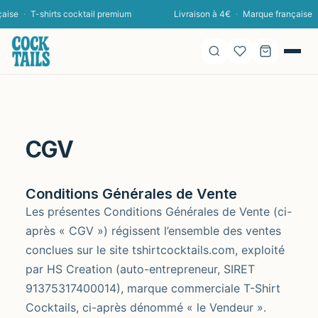
se
·
T-shirts cocktail premium
Livraison à 4€
·
Marque française
·
T
CGV
Conditions Générales de Vente
Les présentes Conditions Générales de Vente (ci-
après « CGV ») régissent l’ensemble des ventes
conclues sur le site tshirtcocktails.com, exploité
par HS Creation (auto-entrepreneur, SIRET
91375317400014), marque commerciale T-Shirt
Cocktails, ci-après dénommé « le Vendeur ».