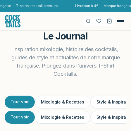
ise
·
T-shirts cocktail premium
Livraison à 4€
·
Marque française
·
Le Journal
Inspiration mixologie, histoire des cocktails,
guides de style et actualités de notre marque
française. Plongez dans l'univers T-Shirt
Cocktails.
Tout voir
Mixologie & Recettes
Style & Inspirati
Tout voir
Mixologie & Recettes
Style & Inspirati