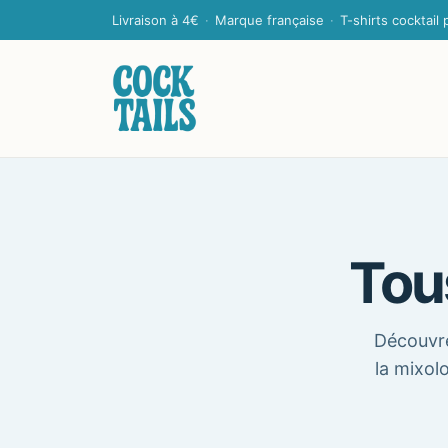
Livraison à 4€
·
Marque française
·
T-shirts cocktail
Tou
Découvre
la mixolo