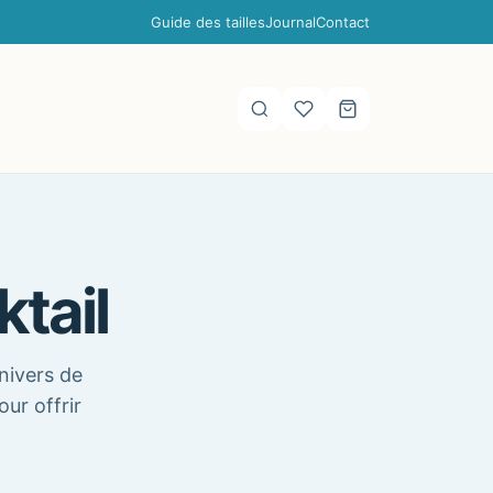
Guide des tailles
Journal
Contact
tail
nivers de
our offrir