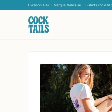
Livraison à 4€
·
Marque française
·
T-shirts cocktail